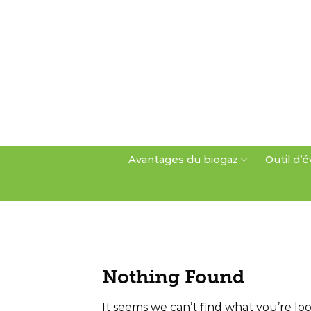
Skip
to
content
Avantages du biogaz
Outil d’é
Nothing Found
It seems we can’t find what you’re lo