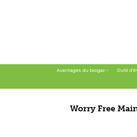
Skip
to
content
Avantages du biogaz
Outil d’é
Worry Free Main